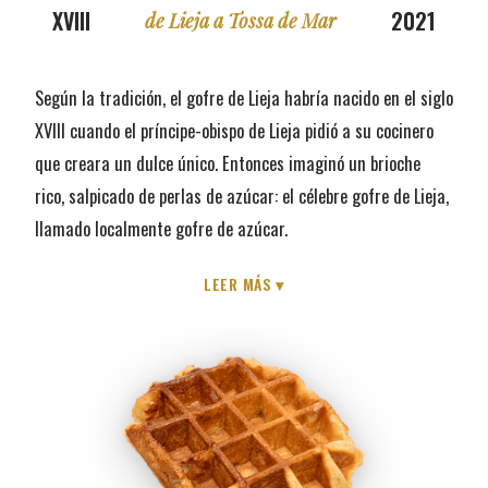
XVIII
2021
de Lieja a Tossa de Mar
Según la tradición, el gofre de Lieja habría nacido en el siglo
XVIII cuando el príncipe-obispo de Lieja pidió a su cocinero
que creara un dulce único. Entonces imaginó un brioche
rico, salpicado de perlas de azúcar: el célebre gofre de Lieja,
llamado localmente gofre de azúcar.
Su masa se compone de ingredientes simples y nobles:
LEER MÁS ▾
harina de trigo, leche, huevos, levadura y auténticas perlas
de azúcar procedentes de la remolacha azucarera de la
región de Hesbaye.
En Gofresquina®, esta tradición perdura. Nuestra masa es
elaborada en Bélgica por un artesano certificado, a partir de