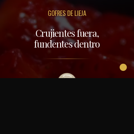
Lieja a Cataluña.
GOFRES DE LIEJA
En Gofresquina®, cada gofre es un homenaje a la tradición
Crujientes fuera,
belga. Preparados con una receta familiar e ingredientes de
calidad, nuestros gofres se moldean y cuecen respetando el
fundentes
dentro
saber hacer artesanal.
PARA CONSULTAR NUESTRO MENÚ EN DETALLE, DESCARGA
NUESTRA APP